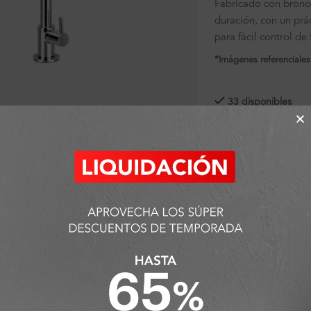
Fabricado con bron
duración, con un prá
para fácil control de 
*Imágenes referenciales
ra ampliar
33 disponibles
SKU:
FA7618
Categorías:
Ambiente
Griferías
Detalles y Material