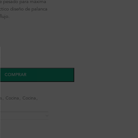
ce pesado para máxima
ctico diseño de palanca
flujo.
COMPRAR
s
,
Cocina
,
Cocina
,