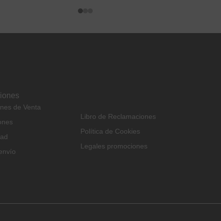
ciones
ones de Venta
Libro de Reclamaciones
ones
Política de Cookies
dad
Legales promociones
envío