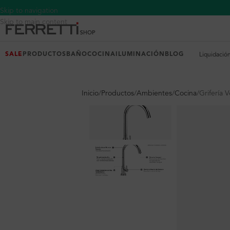
Skip to navigation
Skip to main content
SALE
PRODUCTOS
BAÑO
COCINA
ILUMINACIÓN
BLOG
Liquidació
Inicio
Productos
Ambientes
Cocina
Grifería 