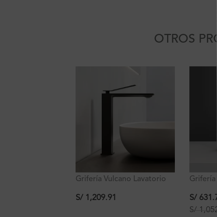
OTROS PR
Grifería Vulcano Lavatorio
Griferí
Alto Negro Al Mueble
Lavator
Ferretti
S/
1,209.91
S/
631.
S/
1,05