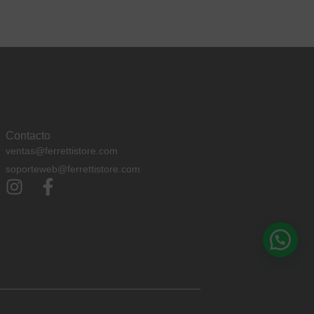
Contacto
ventas@ferrettistore.com
soporteweb@ferrettistore.com