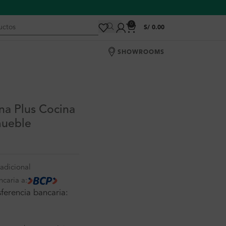
0
S/
0.00
SHOWROOMS
na Plus Cocina
mueble
adicional
ncaria a:
ferencia bancaria: