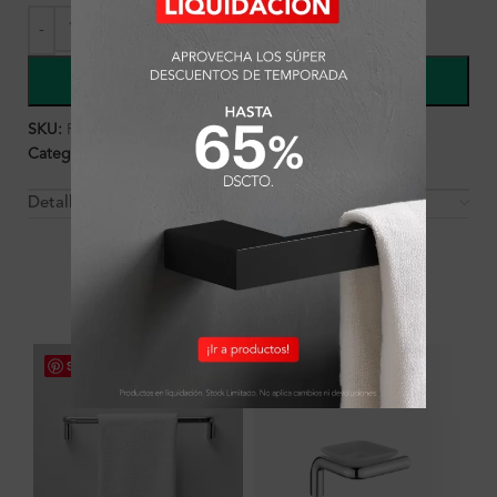
COMPRAR
SKU:
FA1351
Categorías:
Accesorios
,
Ambientes
,
Baño
,
Perchero
Detalles y Material
OTROS PRODUCTOS QUE PUEDEN
INTERESARTE
Save
Save