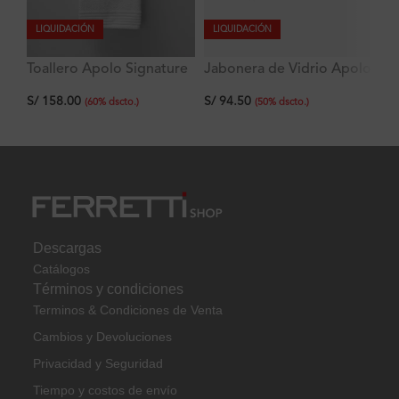
LIQUIDACIÓN
LIQUIDACIÓN
Toallero Apolo Signature
Jabonera de Vidrio Apolo
La
60 cm
Signature
Ve
S/
158.00
S/
94.50
S/
Si
(
60
%
dscto.
)
(
50
%
dscto.
)
Descargas
Catálogos
Términos y condiciones
Terminos & Condiciones de Venta
Cambios y Devoluciones
Privacidad y Seguridad
Tiempo y costos de envío