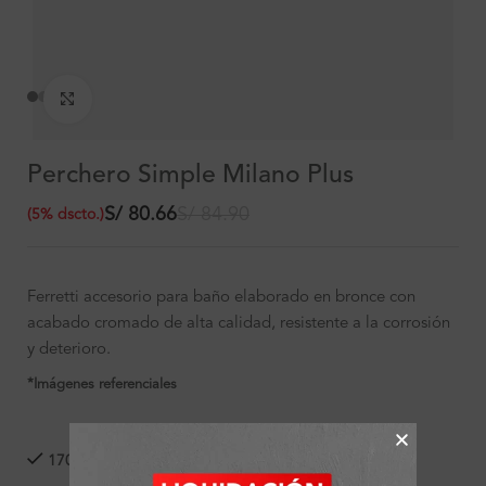
Clic para ampliar
Perchero Simple Milano Plus
S/
80.66
S/
84.90
(
5
%
dscto.
)
Ferretti accesorio para baño elaborado en bronce con
acabado cromado de alta calidad, resistente a la corrosión
y deterioro.
*Imágenes referenciales
170 disponibles