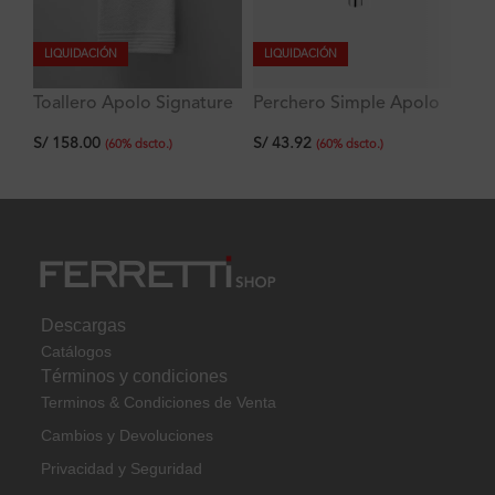
LIQUIDACIÓN
LIQUIDACIÓN
Toallero Apolo Signature
Perchero Simple Apolo
To
60 cm
Signature
50
S/
158.00
S/
43.92
S/
(
60
%
dscto.
)
(
60
%
dscto.
)
Descargas
Catálogos
Términos y condiciones
Terminos & Condiciones de Venta
Cambios y Devoluciones
Privacidad y Seguridad