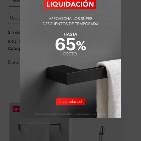
Ficha de producto
Garantía Ferretti
Uso y mantenimiento
Sin existencias
SKU:
FA1206
Categorías:
Accesorios
,
Ambientes
,
Baño
,
Perchero
Detalles y Material
OTROS PRODUCTOS QUE PUEDEN
INTERESARTE
Save
Save