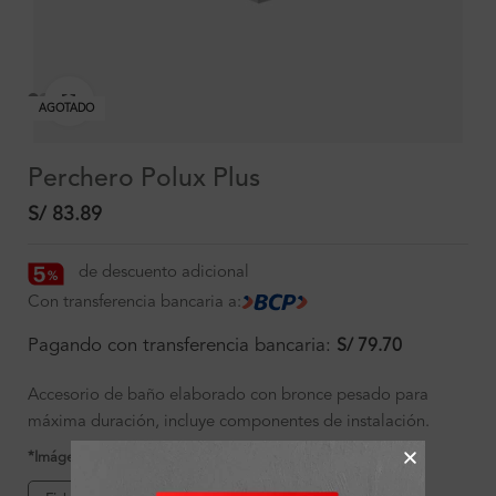
Clic para ampliar
AGOTADO
Perchero Polux Plus
S/
83.89
de descuento adicional
Con transferencia bancaria a:
Pagando con transferencia bancaria:
S/
79.70
Accesorio de baño elaborado con bronce pesado para
máxima duración, incluye componentes de instalación.
*Imágenes referenciales