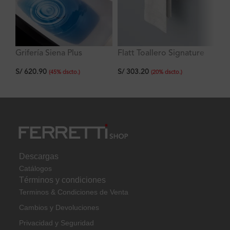
Grifería Siena Plus
Flatt Toallero Signature
To
Lavatorio Alto al Mueble
de Manos Modelo 3
de
S/
620.90
S/
303.20
S/
(
45
%
dscto.
)
(
20
%
dscto.
)
Descargas
Catálogos
Términos y condiciones
Terminos & Condiciones de Venta
Cambios y Devoluciones
Privacidad y Seguridad