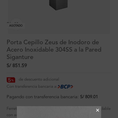
Clic para ampliar
AGOTADO
Porta Cepillo Zeus de Inodoro de
Acero Inoxidable 304SS a la Pared
Siganture
S/
851.59
de descuento adicional
Con transferencia bancaria a:
Pagando con transferencia bancaria:
S/
809.01
Ferretti accesorio para baño elaborado en acero inoxidable
con acabado satinado de alta calidad, resistente a la