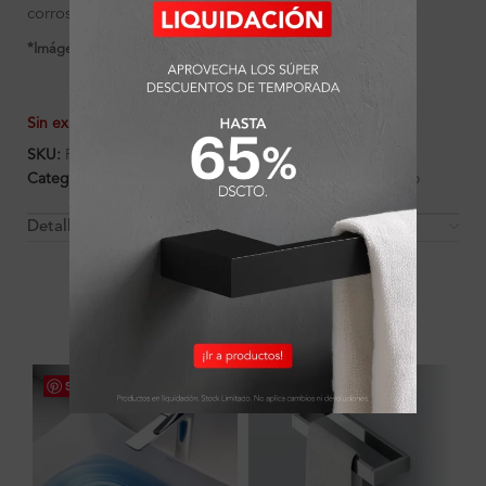
corrosión y deterioro.
*Imágenes referenciales
Sin existencias
SKU:
FA2763
Categorías:
Accesorios
,
Ambientes
,
Baño
,
Porta Cepillo
Detalles y Material
OTROS PRODUCTOS QUE PUEDEN
INTERESARTE
Save
Save