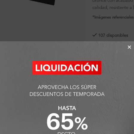
bronce con acabado 
calidad, resistente a 
*Imágenes referenciales
107 disponibles
ra ampliar
SKU:
FA1131
Categorías:
Accesorio
Porta Papel
Detalles y Material