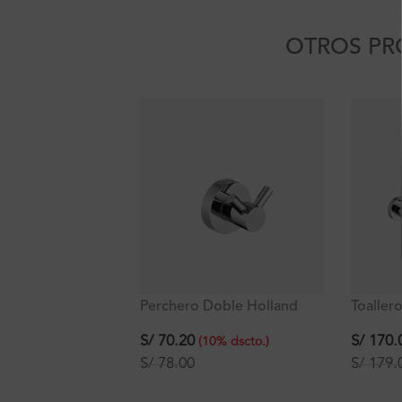
OTROS PR
Perchero Doble Holland
Toaller
Plus
S/
70.20
S/
170.
(
10
%
dscto.
)
S/
78.00
S/
179.