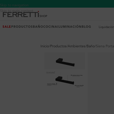
Skip to navigation
Skip to main content
SALE
PRODUCTOS
BAÑO
COCINA
ILUMINACIÓN
BLOG
Liquidació
Inicio
Productos
Ambientes
Baño
Siena Port