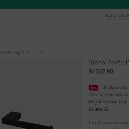
n
a Papel Negro
Siena Porta 
S/
322.90
de descuento 
Con transferencia ba
Pagando con trans
S/
306.76
Ferretti accesorio p