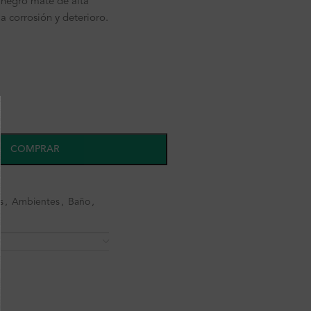
negro mate de alta
la corrosión y deterioro.
COMPRAR
s
,
Ambientes
,
Baño
,