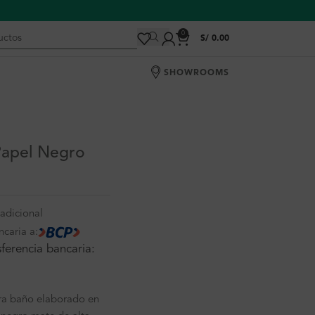
0
S/
0.00
SHOWROOMS
Papel Negro
adicional
ncaria a:
ferencia bancaria:
ara baño elaborado en