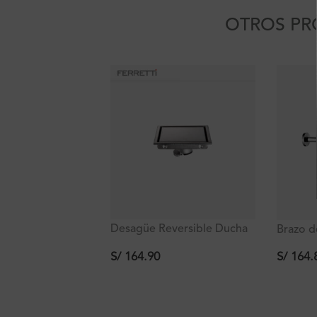
OTROS PR
Desagüe Reversible Ducha
Brazo 
Cuadrado, Acero Inox.
de 40c
110x110mm Signature
S/
164.90
S/
164.