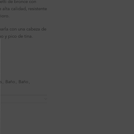
retti de bronce con
lta calidad, resistente
ioro.
narla con una cabeza de
 y pico de tina.
s
,
Baño
,
Baño
,