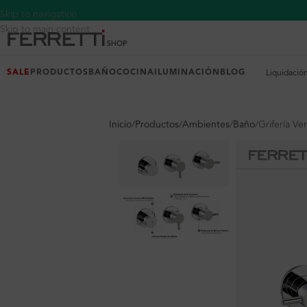
Skip to navigation
Skip to main content
SALE
PRODUCTOS
BAÑO
COCINA
ILUMINACIÓN
BLOG
Liquidació
Inicio
Productos
Ambientes
Baño
Grifería Ve