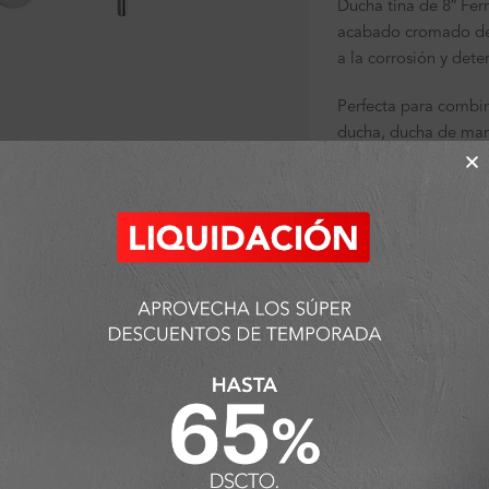
Ducha tina de 8″ Fer
acabado cromado de a
a la corrosión y deter
Perfecta para combi
ducha, ducha de mano
ra ampliar
*Imágenes referenciales
Sin existencias
SKU:
FA7531
Categorías:
Ambiente
Griferías
,
Tina
Detalles y Material