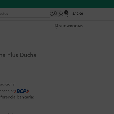
0
S/
0.00
SHOWROOMS
ona Plus Ducha
adicional
ncaria a:
ferencia bancaria: