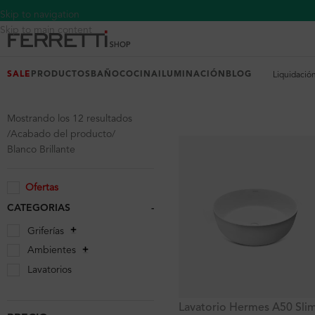
Skip to navigation
Skip to main content
SALE
PRODUCTOS
BAÑO
COCINA
ILUMINACIÓN
BLOG
Liquidació
Mostrando los 12 resultados
Acabado del producto
Blanco Brillante
Ofertas
CATEGORIAS
-
Griferías
Ambientes
Lavatorios
Lavatorio Hermes A50 Sli