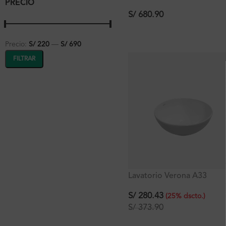
PRECIO
Cerámica Blanco 51×39.5
cm
S/
680.90
Precio:
S/ 220
—
S/ 690
FILTRAR
Lavatorio Verona A33
Cerámica Blanca 33x33x14
cm
S/
280.43
(
25
%
dscto.
)
S/
373.90