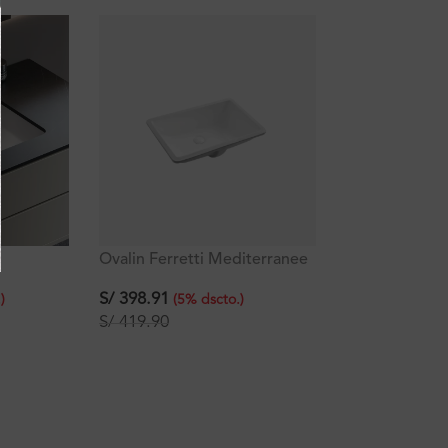
Ovalin Ferretti Mediterranee
erámica
A60 Ceramica Blanca
60x40X22cm
S/
398.91
.
)
(
5
%
dscto.
)
S/
419.90