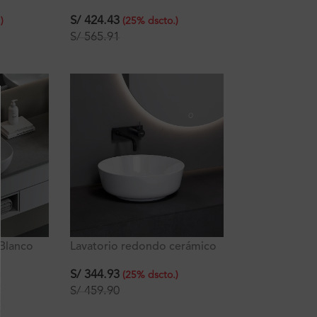
Cerámica Blanca 39x39x14
S/
424.43
.
)
(
25
%
dscto.
)
S/
565.91
 Blanco
Lavatorio redondo cerámico
Holland A42 Ferretti
42x42x14 cm
S/
344.93
(
25
%
dscto.
)
S/
459.90