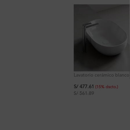
Lavatorio cerámico blanco
Stixx Slim A60 Ferretti
59.5x42x13.5
S/
477.61
(
15
%
dscto.
)
S/
561.89