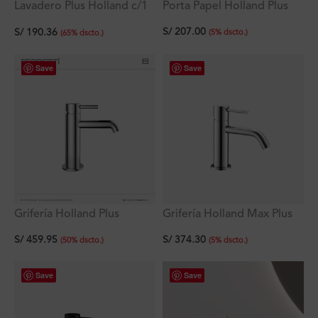
Lavadero Plus Holland c/1
Porta Papel Holland Plus
poza empotrable con
S/
207.00
S/
190.36
rebose 38×33×18 cm
(
5
%
dscto.
)
(
65
%
dscto.
)
Save
Save
Grifería Holland Plus
Grifería Holland Max Plus
Monocomando Lavatorio
Lavatorio Bajo Al Mueble
S/
459.95
S/
374.30
Bajo al Mueble
(
50
%
dscto.
)
(
5
%
dscto.
)
Save
Save