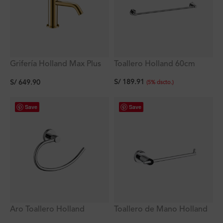
Grifería Holland Max Plus
Toallero Holland 60cm
Lavatorio Bajo Dorado Al
S/
189.91
S/
649.90
Mueble
(
5
%
dscto.
)
Save
Save
Aro Toallero Holland
Toallero de Mano Holland
Plus