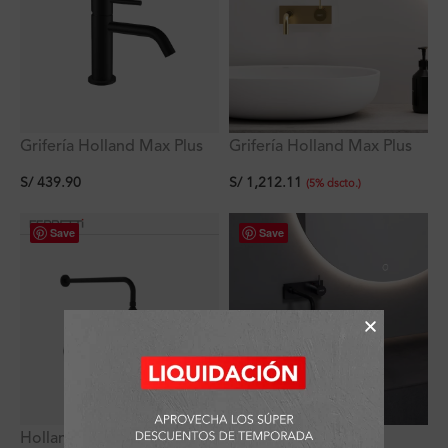
Grifería Holland Max Plus
Grifería Holland Max Plus
Lavatorio Negro Bajo Al
Monocomando Gold A La
S/
439.90
S/
1,212.11
Mueble
Pared
(
5
%
dscto.
)
Save
Save
Holland Max Plus
Lavatorio redondo