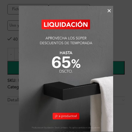
Ficha de producto
Garantía Ferretti
Uso y mantenimiento
40 disponibles
COMPRAR
SKU:
FA7852
Categorías:
Ambientes
,
Baño
,
Baño
,
Griferías
Detalles y Material
OTROS PRODUCTOS QUE PUEDEN