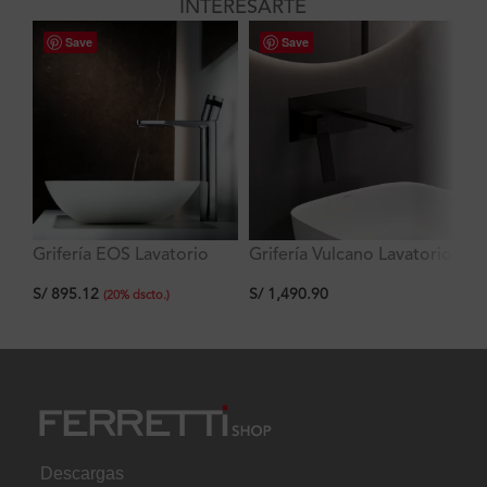
INTERESARTE
Save
Save
Grifería EOS Lavatorio
Grifería Vulcano Lavatorio
Gr
Alto al Mueble
Monocomando A La
La
S/
895.12
S/
1,490.90
S/
Pared Negro Mate
(
20
%
dscto.
)
Ferretti
Descargas