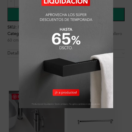
COMPRAR
SKU:
FA1121
Categorías:
Accesorios
,
Ambientes
,
Baño
,
Toallero
,
Toallero
60 cm
Detalles y Material
OTROS PRODUCTOS QUE PUEDEN
INTERESARTE
Save
Save