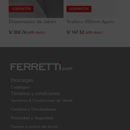
LIQUIDACIÓN
LIQUIDACIÓN
Dispensador de Jabón
Toallero 450mm Apolo
To
Líquido Apolo Signature
Signature
50
S/
202.76
S/
147.52
S/
tipo Botella
(
60
%
dscto.
)
(
60
%
dscto.
)
Descargas
Catálogos
Términos y condiciones
Terminos & Condiciones de Venta
Cambios y Devoluciones
Privacidad y Seguridad
Tiempo y costos de envío