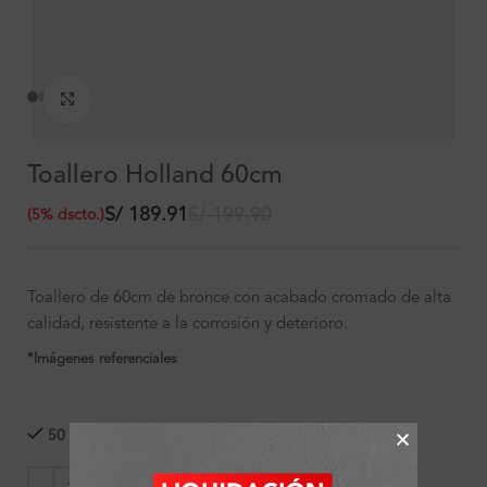
Clic para ampliar
Toallero Holland 60cm
S/
189.91
S/
199.90
(
5
%
dscto.
)
Toallero de 60cm de bronce con acabado cromado de alta
calidad, resistente a la corrosión y deterioro.
*Imágenes referenciales
50 disponibles