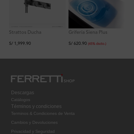
Strattos Ducha
Grifería Siena Plus
La
Monocomando con
Lavatorio Alto al Mueble
St
S/
1,999.90
S/
620.90
S/
desviador y Ducha de
60
(
45
%
dscto.
)
mano Titanio Ferretti
Descargas
Catálogos
Términos y condiciones
Terminos & Condiciones de Venta
Cambios y Devoluciones
Privacidad y Seguridad