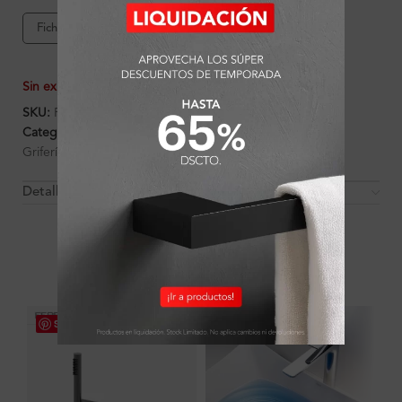
Ficha de producto
Sin existencias
SKU:
FA7948
Categorías:
Ambientes
,
Baño
,
Baño
,
Combos
,
Ducha
,
Griferías
Detalles y Material
OTROS PRODUCTOS QUE PUEDEN
INTERESARTE
Save
Save