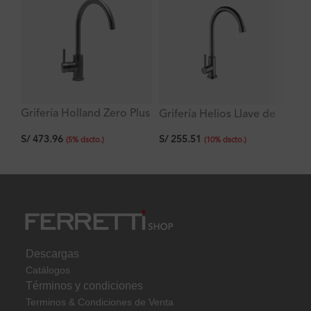
Grifería Holland Zero Plus
Grifería Helios Llave de
Br
Monocomando con pico
Cocina Pico Giratorio Al
de
S/
473.96
S/
255.51
S/
giratorio al mueble
Mueble Titan
(
5
%
dscto.
)
(
10
%
dscto.
)
Descargas
Catálogos
Términos y condiciones
Terminos & Condiciones de Venta