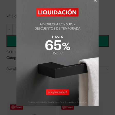
3 disponibles
COMPRAR
SKU:
FA3091
Categorías:
Ambientes
,
Baño
,
Baño
,
Ducha
,
Griferías
Detalles y Material
OTROS PRODUCTOS QUE PUEDEN
INTERESARTE
Save
Save