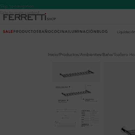
Skip to navigation
Skip to main content
SALE
PRODUCTOS
BAÑO
COCINA
ILUMINACIÓN
BLOG
Liquidació
Inicio
Productos
Ambientes
Baño
Toallero Ho