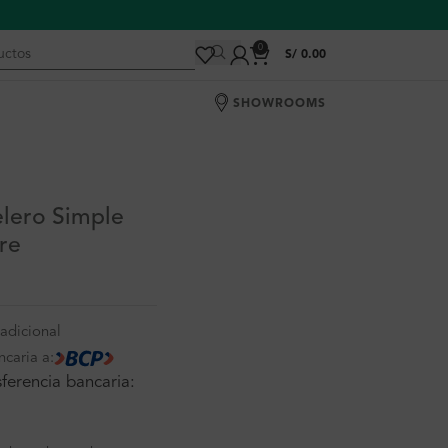
0
S/
0.00
SHOWROOMS
elero Simple
re
adicional
ncaria a:
ferencia bancaria: