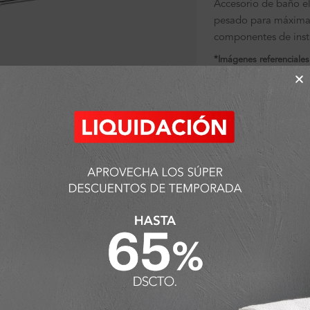
Accesorio de baño e
pesado para máxima 
componentes de inst
*Imágenes referenciales
ra ampliar
Sin existencias
SKU:
FA2468
Categorías:
Accesorio
Toallero
,
Toallero Hot
Detalles y Material
ODUCTOS QUE PUEDEN INTERESART