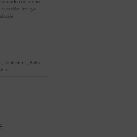
laborado con bronce
duración, incluye
alación.
s
,
Ambientes
,
Baño
,
elero
E