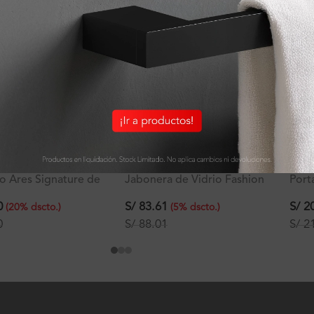
o Ares Signature de
Jabonera de Vidrio Fashion
Port
 pesado
Tapa
S/
83.61
0
S/
20
(
5
%
dscto.
)
(
20
%
dscto.
)
S/
88.01
0
S/
21