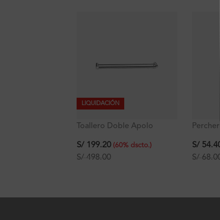
LIQUIDACIÓN
Toallero Doble Apolo
Percher
Signature
bronce
S/
199.20
S/
54.4
(
60
%
dscto.
)
S/
498.00
S/
68.0