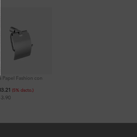
LIQUIDACIÓN
a Papel Fashion con
Porta Papel con Tapa Venus
T
Plus
S
3.21
S/
235.13
S
(
5
%
dscto.
)
(
20
%
dscto.
)
3.90
S/
293.91
S