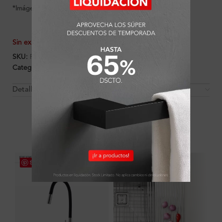
*Imágenes referenciales
Sin existencias
SKU:
FA14931
Categorías:
Ambientes
,
Cocina
,
Cocina
,
Griferías
Detalles y Material
OTROS PRODUCTOS QUE PUEDEN
INTERESARTE
Save
Save