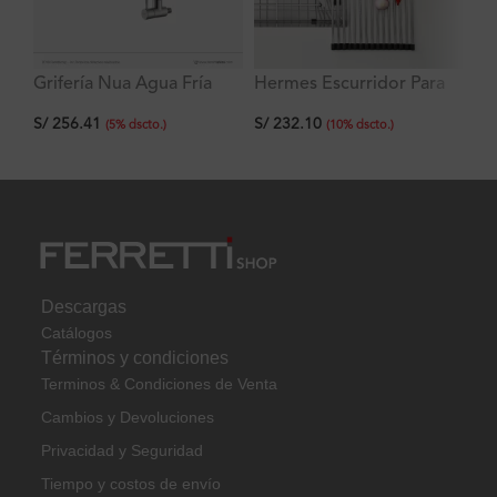
Grifería Nua Agua Fría
Hermes Escurridor Para
Gr
doble función a la pared
Lavadero de Acero
Ne
S/
256.41
S/
232.10
S/
con pico flex negro de
Inoxidable
Mu
(
5
%
dscto.
)
(
10
%
dscto.
)
acero inoxidable
Descargas
Catálogos
Términos y condiciones
Terminos & Condiciones de Venta
Cambios y Devoluciones
Privacidad y Seguridad
Tiempo y costos de envío