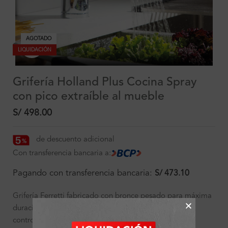
AGOTADO
Clic para ampliar
LIQUIDACIÓN
Grifería Holland Plus Cocina Spray
con pico extraíble al mueble
S/
498.00
de descuento adicional
Con transferencia bancaria a:
Pagando con transferencia bancaria:
S/
473.10
Grifería Ferretti fabricado con bronce pesado para máxima
duración, con un práctico diseño de palanca para fácil
control de flujo.