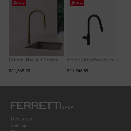
Save
Save
Grifería Holland Cocina
Grifería Eos Pico Extraible
La
Dorada con Pico extraible
Negro 2 Funciones al
Ma
S/
1,569.90
S/
1,946.89
S/
de dos Funciones al
Mueble
em
Mueble
55
Descargas
Catálogos