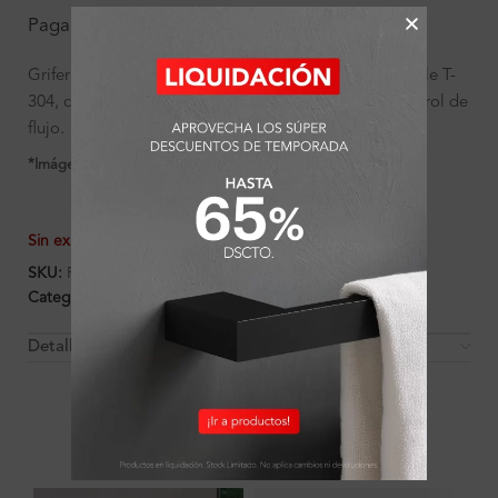
Pagando con transferencia bancaria:
S/
426.27
Grifería Holland Ferretti fabricado con acero inoxidable T-
304, con un práctico diseño de palanca para fácil control de
flujo.
*Imágenes referenciales
Sin existencias
SKU:
FA14901
Categorías:
Ambientes
,
Cocina
,
Cocina
,
Griferías
Detalles y Material
OTROS PRODUCTOS QUE PUEDEN
INTERESARTE