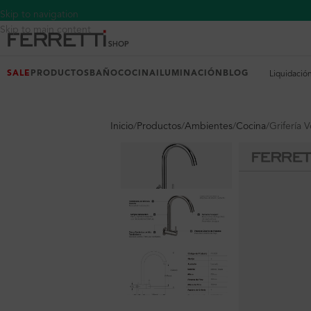
Skip to navigation
Skip to main content
SALE
PRODUCTOS
BAÑO
COCINA
ILUMINACIÓN
BLOG
Liquidació
Inicio
Productos
Ambientes
Cocina
Grifería 