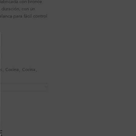
i fabricada con bronce
duración, con un
lanca para fácil control
s
,
Cocina
,
Cocina
,
E