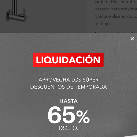
Grifería Plus Ferrett
pesado para máxima 
práctico diseño de pa
de flujo.
*Imágenes referenciales
ra ampliar
Sin existencias
SKU:
FA7637
Categorías:
Ambiente
Griferías
Detalles y Material
ODUCTOS QUE PUEDEN INTERESART