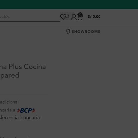
0
S/
0.00
SHOWROOMS
na Plus Cocina
a pared
adicional
ncaria a:
ferencia bancaria: